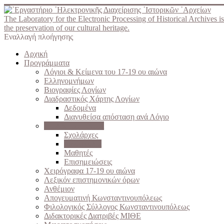
The Laboratory for the Electronic Processing of Historical Archives is
the preservation of our cultural heritage.
Εναλλαγή πλοήγησης
Αρχική
Προγράμματα
Λόγιοι & Κείμενα του 17-19 ου αιώνα
Ελληνομνήμων
Βιογραφίες Λογίων
Διαδραστικός Χάρτης Λογίων
Δεδομένα
Διανυθείσα απόσταση ανά Λόγιο
Σχολές του Γένους
Σχολάρχες
Διδάσκαλοι
Μαθητές
Επισημειώσεις
Χειρόγραφα 17-19 ου αιώνα
Λεξικόν επιστημονικών όρων
Ανθέμιον
Απογευματινή Κωνσταντινουπόλεως
Φιλολογικός Σύλλογος Κωνσταντινουπόλεως
Διδακτορικές Διατριβές ΜΙΘΕ