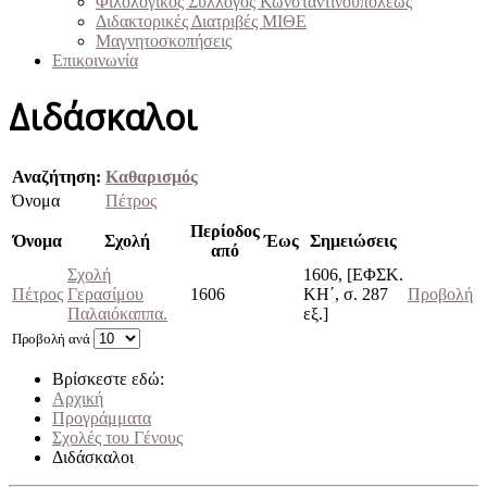
Φιλολογικός Σύλλογος Κωνσταντινουπόλεως
Διδακτορικές Διατριβές ΜΙΘΕ
Μαγνητοσκοπήσεις
Επικοινωνία
Διδάσκαλοι
Αναζήτηση:
Καθαρισμός
Όνομα
Πέτρος
Περίοδος
Όνομα
Σχολή
Έως
Σημειώσεις
από
Σχολή
1606, [ΕΦΣΚ.
Πέτρος
Γερασίμου
1606
ΚΗ΄, σ. 287
Προβολή
Παλαιόκαππα.
εξ.]
Προβολή ανά
Βρίσκεστε εδώ:
Αρχική
Προγράμματα
Σχολές του Γένους
Διδάσκαλοι