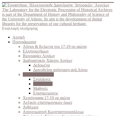
The Laboratory for the Electronic Processing of Historical Archives
is part of the Department of History and Philosophy of Science of
the University of Athens. Its aim is the development of digital
libraries for the preservation of our cultural heritage.
Εναλλαγή πλοήγησης
Αρχική
Προγράμματα
Λόγιοι & Κείμενα του 17-19 ου αιώνα
Ελληνομνήμων
Βιογραφίες Λογίων
Διαδραστικός Χάρτης Λογίων
Δεδομένα
Διανυθείσα απόσταση ανά Λόγιο
Σχολές του Γένους
Σχολάρχες
Διδάσκαλοι
Μαθητές
Επισημειώσεις
Χειρόγραφα 17-19 ου αιώνα
Λεξικόν επιστημονικών όρων
Ανθέμιον
Απογευματινή Κωνσταντινουπόλεως