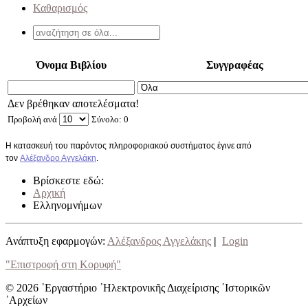
Καθαρισμός
Όνομα Βιβλίου
Συγγραφέας
Δεν βρέθηκαν αποτελέσματα!
Προβολή ανά
Σύνολο: 0
Η κατασκευή του παρόντος πληροφοριακού συστήματος έγινε από
τον
Αλέξανδρο Αγγελάκη
.
Βρίσκεστε εδώ:
Αρχική
Ελληνομνήμων
Ανάπτυξη εφαρμογών:
Αλέξανδρος Αγγελάκης
|
Login
"Επιστροφή στη Κορυφή"
© 2026 ᾿Εργαστήριο ᾿Ηλεκτρονικῆς Διαχείρισης ῾Ιστορικῶν
᾿Αρχείων