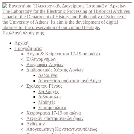
The Laboratory for the Electronic Processing of Historical Archives
is part of the Department of History and Philosophy of Science of
the University of Athens. Its aim is the development of digital
libraries for the preservation of our cultural heritage.
Εναλλαγή πλοήγησης
Αρχική
Προγράμματα
Λόγιοι & Κείμενα του 17-19 ου αιώνα
Ελληνομνήμων
Βιογραφίες Λογίων
Διαδραστικός Χάρτης Λογίων
Δεδομένα
Διανυθείσα απόσταση ανά Λόγιο
Σχολές του Γένους
Σχολάρχες
Διδάσκαλοι
Μαθητές
Επισημειώσεις
Χειρόγραφα 17-19 ου αιώνα
Λεξικόν επιστημονικών όρων
Ανθέμιον
Απογευματινή Κωνσταντινουπόλεως