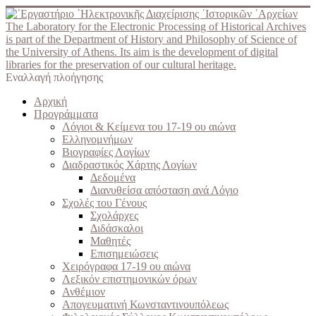
The Laboratory for the Electronic Processing of Historical Archives
is part of the Department of History and Philosophy of Science of
the University of Athens. Its aim is the development of digital
libraries for the preservation of our cultural heritage.
Εναλλαγή πλοήγησης
Αρχική
Προγράμματα
Λόγιοι & Κείμενα του 17-19 ου αιώνα
Ελληνομνήμων
Βιογραφίες Λογίων
Διαδραστικός Χάρτης Λογίων
Δεδομένα
Διανυθείσα απόσταση ανά Λόγιο
Σχολές του Γένους
Σχολάρχες
Διδάσκαλοι
Μαθητές
Επισημειώσεις
Χειρόγραφα 17-19 ου αιώνα
Λεξικόν επιστημονικών όρων
Ανθέμιον
Απογευματινή Κωνσταντινουπόλεως