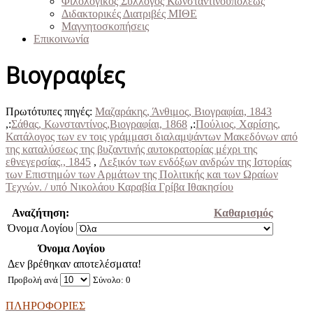
Φιλολογικός Σύλλογος Κωνσταντινουπόλεως
Διδακτορικές Διατριβές ΜΙΘΕ
Μαγνητοσκοπήσεις
Επικοινωνία
Βιογραφίες
Πρωτότυπες πηγές:
Μαζαράκης, Άνθιμος, Βιογραφίαι, 1843
,:
Σάθας, Κωνσταντίνος,Βιογραφίαι, 1868
,:
Πούλιος, Χαρίσης,
Κατάλογος των εν τοις γράμμασι διαλαμψάντων Μακεδόνων από
της καταλύσεως της βυζαντινής αυτοκρατορίας μέχρι της
εθνεγερσίας., 1845
,
Λεξικόν των ενδόξων ανδρών της Ιστορίας
των Επιστημών των Αρμάτων της Πολιτικής και των Ωραίων
Τεχνών. / υπό Νικολάου Καραβία Γρίβα Ιθακησίου
Αναζήτηση:
Καθαρισμός
Όνομα Λογίου
Όνομα Λογίου
Δεν βρέθηκαν αποτελέσματα!
Προβολή ανά
Σύνολο: 0
ΠΛΗΡΟΦΟΡΙΕΣ